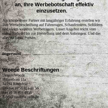
an, Ihre Werbebotschaft effektiv
einzusetzen.
Als kompetenter Partner mit langjähriger Erfahrung erstellen wir
Ihre Werbebeschriftung auf Fahrzeugen, Schaufenstern, Schildern
und vielen weiteren Werbeträgern. Unser Angebot reicht vom
ersten Entwurf bis zur Herstellung und dem Anbringen. Und das
alles zu fairen Preisen.
Impressum
Woede Beschriftungen
Dennis Woede
Hilgenborn 11a
34593 Remsfeld
Telefon (0 56 81) 48 56
Fax (0 56 81) 4856
E-Mail mail@woede.de