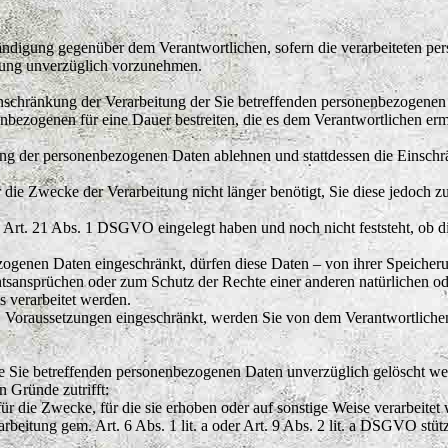
ändigung gegenüber dem Verantwortlichen, sofern die verarbeiteten per
igung unverzüglich vorzunehmen.
nschränkung der Verarbeitung der Sie betreffenden personenbezogenen
nenbezogenen für eine Dauer bestreiten, die es dem Verantwortlichen er
chung der personenbezogenen Daten ablehnen und stattdessen die Eins
r die Zwecke der Verarbeitung nicht länger benötigt, Sie diese jedoc
Art. 21 Abs. 1 DSGVO eingelegt haben und noch nicht feststeht, ob d
ogenen Daten eingeschränkt, dürfen diese Daten – von ihrer Speicheru
nsprüchen oder zum Schutz der Rechte einer anderen natürlichen oder
ts verarbeitet werden.
 Voraussetzungen eingeschränkt, werden Sie von dem Verantwortlichen
 Sie betreffenden personenbezogenen Daten unverzüglich gelöscht werde
n Gründe zutrifft:
ür die Zwecke, für die sie erhoben oder auf sonstige Weise verarbeitet
rarbeitung gem. Art. 6 Abs. 1 lit. a oder Art. 9 Abs. 2 lit. a DSGVO stü