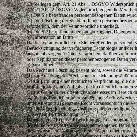
(3) Sie legen gem. Art. 21 Abs. 1 DSGVO Widerspruch geg
Art. 21 Abs. 2 DSGVO Widerspruch gegen die Verarbeit
(4) Die Sie betreffenden personenbezogenen Daten wurde
(5) Die Löschung der Sie betreffenden personenbezogenen
erforderlich, dem der Verantwortliche unterliegt.
(6) Die Sie betreffenden personenbezogenen Daten wurd
b) Information an Dritte
Hat der Verantwortliche die Sie betreffenden personenbe
Berücksichtigung der verfügbaren Technologie und der I
personenbezogenen Daten verarbeiten, darüber zu inform
oder Replikationen dieser personenbezogenen Daten verl
c) Ausnahmen
Das Recht auf Löschung besteht nicht, soweit die Verarbei
(1) zur Ausübung des Rechts auf freie Meinungsäußerun
(2) zur Erfüllung einer rechtlichen Verpflichtung, die di
Wahrnehmung einer Aufgabe, die im öffentlichen Interess
(3) aus Gründen des öffentlichen Interesses im Bereich d
(4) für im öffentlichen Interesse liegende Archivzwecke
unter Abschnitt a) genannte Recht voraussichtlich die Ve
(5) zur Geltendmachung, Ausübung oder Verteidigung v
5. Recht auf Unterrichtung
Haben Sie das Recht auf Berichtigung, Löschung oder Ein
denen die Sie betreffenden personenbezogenen Daten off
dies erweist sich als unmöglich oder ist mit einem unve
Ihnen steht gegenüber dem Verantwortlichen das Recht zu