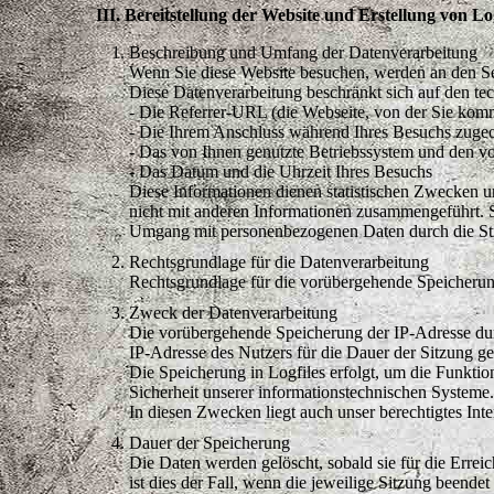
III. Bereitstellung der Website und Erstellung von Log
Beschreibung und Umfang der Datenverarbeitung
Wenn Sie diese Website besuchen, werden an den Se
Diese Datenverarbeitung beschränkt sich auf den te
- Die Referrer-URL (die Webseite, von der Sie kom
- Die Ihrem Anschluss während Ihres Besuchs zuge
- Das von Ihnen genutzte Betriebssystem und den 
- Das Datum und die Uhrzeit Ihres Besuchs
Diese Informationen dienen statistischen Zwecken
nicht mit anderen Informationen zusammengeführt. S
Umgang mit personenbezogenen Daten durch die Strat
Rechtsgrundlage für die Datenverarbeitung
Rechtsgrundlage für die vorübergehende Speicherung
Zweck der Datenverarbeitung
Die vorübergehende Speicherung der IP-Adresse dur
IP-Adresse des Nutzers für die Dauer der Sitzung ge
Die Speicherung in Logfiles erfolgt, um die Funktio
Sicherheit unserer informationstechnischen System
In diesen Zwecken liegt auch unser berechtigtes Int
Dauer der Speicherung
Die Daten werden gelöscht, sobald sie für die Errei
ist dies der Fall, wenn die jeweilige Sitzung beendet i