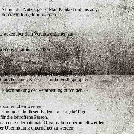
. Nimmt der Nutzer per E-Mail Kontakt mit uns auf, so
tion nicht fortgeführt werden.
te gegenüber dem Verantwortlichen zu:
von uns verarbeitet werden.
:
gelegt wurden oder noch offengelegt werden;
möglich sind, Kriterien für die Festlegung der
f Einschränkung der Verarbeitung durch den
Person erhoben werden;
 zumindest in diesen Fällen – aussagekräftige
für die betroffene Person.
 an eine internationale Organisation übermittelt werden.
 Übermittlung unterrichtet zu werden.