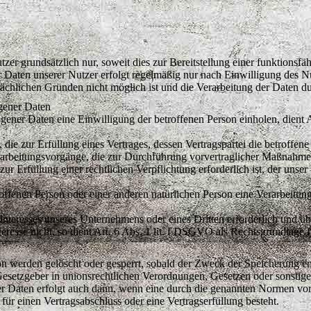
er grundsätzlich nur, soweit dies zur Bereitstellung einer funktionsf
r Daten unserer Nutzer erfolgt regelmäßig nur nach Einwilligung des Nu
ächlichen Gründen nicht möglich ist und die Verarbeitung der Daten durc
gener Daten
ener Daten eine Einwilligung der betroffenen Person einholen, dient 
 zur Erfüllung eines Vertrages, dessen Vertragspartei die betroffene Pers
arbeitungsvorgänge, die zur Durchführung vorvertraglicher Maßnahmen 
 Erfüllung einer rechtlichen Verpflichtung erforderlich ist, der unser U
troffenen Person oder einer anderen natürlichen Person eine Verarbeitu
 Interesses unseres Unternehmens oder eines Dritten erforderlich und ü
eresse nicht, so dient Art. 6 Abs. 1 lit. f DSGVO als Rechtsgrundlage f
 werden gelöscht oder gesperrt, sobald der Zweck der Speicherung ent
setzgeber in unionsrechtlichen Verordnungen, Gesetzen oder sonstigen 
Daten erfolgt auch dann, wenn eine durch die genannten Normen vorges
für einen Vertragsabschluss oder eine Vertragserfüllung besteht.