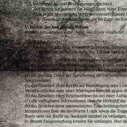
Widerspruchs- und Beseitigungsmöglichkeit
Der Nutzer hat jederzeit die Möglichkeit, seine Ei
kann er der Speicherung seiner personenbezogenen D
Alle personenbezogenen Daten, die im Zuge der Kon
V. Rechte der betroffenen Person
Werden personenbezogene Daten von Ihnen verarbeitet, 
Auskunftsrecht
Sie können von dem Verantwortlichen eine Bestätigu
Liegt eine solche Verarbeitung vor, können Sie von
(1) die Zwecke, zu denen die personenbezogenen Daten v
(2) die Kategorien von personenbezogenen Daten, welche
(3) die Empfänger bzw. die Kategorien von Empfängern,
(4) die geplante Dauer der Speicherung der Sie betreffen
Speicherdauer;
(5) das Bestehen eines Rechts auf Berichtigung oder Lö
Verantwortlichen oder eines Widerspruchsrechts gegen di
(6) das Bestehen eines Beschwerderechts bei einer Aufsi
(7) alle verfügbaren Informationen über die Herkunft de
(8) das Bestehen einer automatisierten Entscheidungsfin
Informationen über die involvierte Logik sowie die Tragw
Ihnen steht das Recht zu, Auskunft darüber zu verlangen,
In diesem Zusammenhang können Sie verlangen, über di