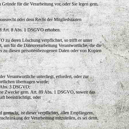
 Gründe für die Verarbeitung vor, oder Sie legen gem.
ionsrecht oder dem Recht der Mitgliedstaaten
mäß Art. 8 Abs. 1 DSGVO erhoben.
zu deren Löschung verpflichtet, so trifft er unter
um für die Datenverarbeitung Verantwortliche, die die
inks zu diesen personenbezogenen Daten oder von Kopien
er Verantwortliche unterliegt, erfordert, oder zur
ortlichen übertragen wurde;
. 9 Abs. 3 DSGVO;
tische Zwecke gem. Art. 89 Abs. 1 DSGVO, soweit das
ft beeinträchtigt, oder
emacht, ist dieser verpflichtet, allen Empfängern,
chränkung der Verarbeitung mitzuteilen, es sei denn,