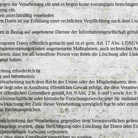
en die Verarbeitung ein und es liegen keine vorrangigen berechtigten
ung ein.
n unrechtmäßig verarbeitet.
 Daten ist zur Erfüllung einer rechtlichen Verpflichtung nach dem Un
en in Bezug auf angebotene Dienste der Informationsgesellschaft ge
zogenen Daten öffentlich gemacht und ist er gem. Art. 17 Abs. 1 DSGVO 
mplementierungskosten angemessene Maßnahmen, auch technischer Art, 
ieren, dass Sie als betroffene Person von ihnen die Löschung aller L
angt haben.
tung erforderlich ist
g und Information;
e Verarbeitung nach dem Recht der Union oder der Mitgliedstaaten, dem d
e liegt oder in Ausübung öffentlicher Gewalt erfolgt, die dem Verantw
er öffentlichen Gesundheit gemäß Art. 9 Abs. 2 lit. h und i sowie Art
, wissenschaftliche oder historische Forschungszwecke oder für statis
rwirklichung der Ziele dieser Verarbeitung unmöglich macht oder ernstha
on Rechtsansprüchen.
schränkung der Verarbeitung gegenüber dem Verantwortlichen geltend g
engelegt wurden, diese Berichtigung oder Löschung der Daten oder Eins
rhältnismäßigen Aufwand verbunden.
, über diese Empfänger unterrichtet zu werden.