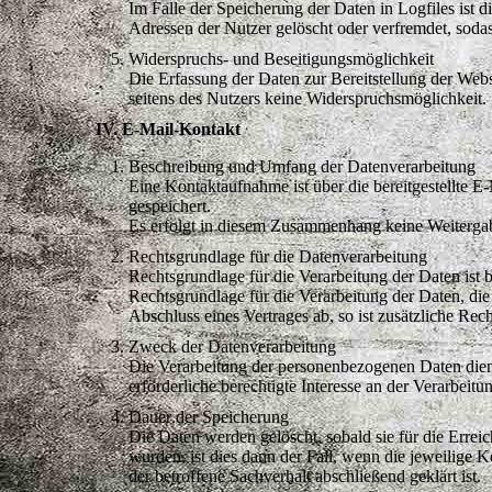
Im Falle der Speicherung der Daten in Logfiles ist 
Adressen der Nutzer gelöscht oder verfremdet, sodas
Widerspruchs- und Beseitigungsmöglichkeit
Die Erfassung der Daten zur Bereitstellung der Websi
seitens des Nutzers keine Widerspruchsmöglichkeit.
IV. E-Mail-Kontakt
Beschreibung und Umfang der Datenverarbeitung
Eine Kontaktaufnahme ist über die bereitgestellte 
gespeichert.
Es erfolgt in diesem Zusammenhang keine Weitergabe
Rechtsgrundlage für die Datenverarbeitung
Rechtsgrundlage für die Verarbeitung der Daten ist 
Rechtsgrundlage für die Verarbeitung der Daten, die
Abschluss eines Vertrages ab, so ist zusätzliche Rec
Zweck der Datenverarbeitung
Die Verarbeitung der personenbezogenen Daten dient
erforderliche berechtigte Interesse an der Verarbeitu
Dauer der Speicherung
Die Daten werden gelöscht, sobald sie für die Erre
wurden, ist dies dann der Fall, wenn die jeweilige 
der betroffene Sachverhalt abschließend geklärt ist.