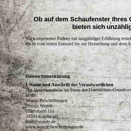
Ob auf dem Schaufenster Ihres 
bieten sich unzähli
Als kompetenter Partner mit langjähriger Erfahrung erst
reicht vom ersten Entwurf bis zur Herstellung und dem An
Datenschutzerklärung
I. Name und Anschrift des Verantwortlichen
Der Verantwortliche im Sinne der Datenschutz-Grundvero
ist die:
Woede Beschriftungen
Dennis Woede
Hilgenborn 11a
34593 Knüllwald
mail@woede.de
www.woede-beschriftungen.de