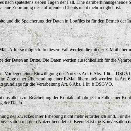
dies nach spätestens sieben Tagen der Fall. Eine darüberhinausgehende S
s eine Zuordnung des aufrufenden Clients nicht mehr möglich ist.
te und die Speicherung der Daten in Logfiles ist für den Betrieb der Int
E-Mail-Adresse möglich. In diesem Fall werden die mit der E-Mail über
 der Daten an Dritte. Die Daten werden ausschließlich für die Verarb
bei Vorliegen einer Einwilligung des Nutzers Art. 6 Abs. 1 lit. a DSGV
 im Zuge einer Übersendung einer E-Mail übermittelt werden, ist Art. 
htsgrundlage für die Verarbeitung Art. 6 Abs. 1 lit. b DSGVO.
 uns allein zur Bearbeitung der Kontaktaufnahme. Im Falle einer Kont
ng der Daten.
ichung des Zweckes ihrer Erhebung nicht mehr erforderlich sind. Für d
Konversation mit dem Nutzer beendet ist. Beendet ist die Konversation