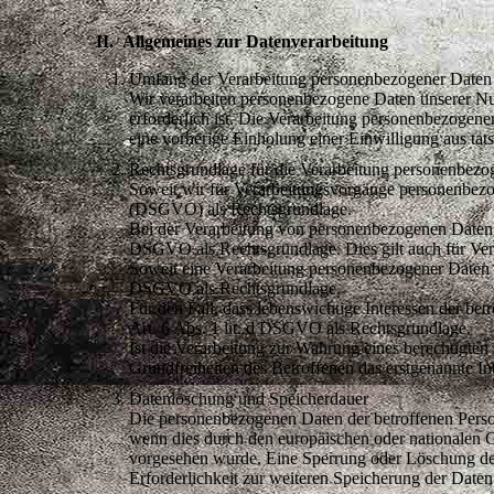
II. Allgemeines zur Datenverarbeitung
Umfang der Verarbeitung personenbezogener Daten
Wir verarbeiten personenbezogene Daten unserer Nutz
erforderlich ist. Die Verarbeitung personenbezogene
eine vorherige Einholung einer Einwilligung aus tats
Rechtsgrundlage für die Verarbeitung personenbezo
Soweit wir für Verarbeitungsvorgänge personenbezog
(DSGVO) als Rechtsgrundlage.
Bei der Verarbeitung von personenbezogenen Daten, die
DSGVO als Rechtsgrundlage. Dies gilt auch für Ver
Soweit eine Verarbeitung personenbezogener Daten zur
DSGVO als Rechtsgrundlage.
Für den Fall, dass lebenswichtige Interessen der be
Art. 6 Abs. 1 lit. d DSGVO als Rechtsgrundlage.
Ist die Verarbeitung zur Wahrung eines berechtigten
Grundfreiheiten des Betroffenen das erstgenannte Int
Datenlöschung und Speicherdauer
Die personenbezogenen Daten der betroffenen Person
wenn dies durch den europäischen oder nationalen Ge
vorgesehen wurde. Eine Sperrung oder Löschung der 
Erforderlichkeit zur weiteren Speicherung der Daten 