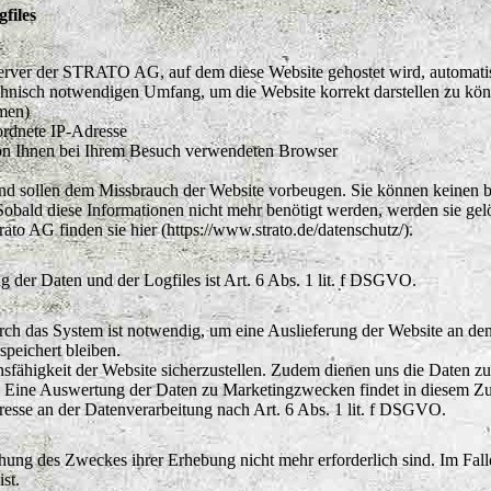
files
rver der STRATO AG, auf dem diese Website gehostet wird, automatis
chnisch notwendigen Umfang, um die Website korrekt darstellen zu kön
men)
ordnete IP-Adresse
von Ihnen bei Ihrem Besuch verwendeten Browser
 und sollen dem Missbrauch der Website vorbeugen. Sie können keinen
obald diese Informationen nicht mehr benötigt werden, werden sie gel
o AG finden sie hier (https://www.strato.de/datenschutz/).
 der Daten und der Logfiles ist Art. 6 Abs. 1 lit. f DSGVO.
ch das System ist notwendig, um eine Auslieferung der Website an den
speichert bleiben.
nsfähigkeit der Website sicherzustellen. Zudem dienen uns die Daten z
e. Eine Auswertung der Daten zu Marketingzwecken findet in diesem Zu
eresse an der Datenverarbeitung nach Art. 6 Abs. 1 lit. f DSGVO.
chung des Zweckes ihrer Erhebung nicht mehr erforderlich sind. Im Fall
st.