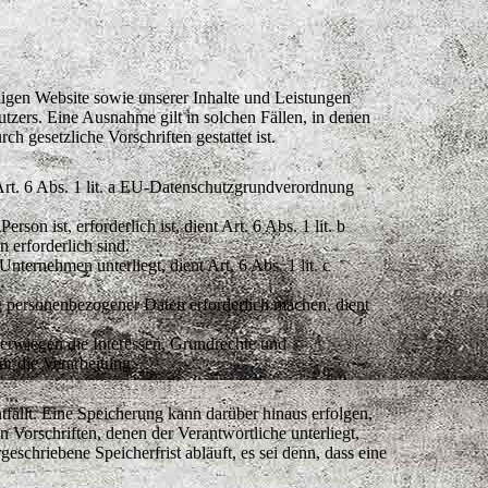
ähigen Website sowie unserer Inhalte und Leistungen
tzers. Eine Ausnahme gilt in solchen Fällen, in denen
h gesetzliche Vorschriften gestattet ist.
Art. 6 Abs. 1 lit. a EU-Datenschutzgrundverordnung
on ist, erforderlich ist, dient Art. 6 Abs. 1 lit. b
erforderlich sind.
nternehmen unterliegt, dient Art. 6 Abs. 1 lit. c
ng personenbezogener Daten erforderlich machen, dient
berwiegen die Interessen, Grundrechte und
ür die Verarbeitung.
fällt. Eine Speicherung kann darüber hinaus erfolgen,
Vorschriften, denen der Verantwortliche unterliegt,
chriebene Speicherfrist abläuft, es sei denn, dass eine