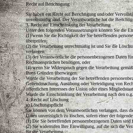
Recht auf Berichtigung
Sie haben ein Recht auf Berichtigung und/oder Vervollst
unvollständig sind. Der Verantwortliche hat die Bericht
3. Recht auf Einschränkung der Verarbeitung
Unter den folgenden Voraussetzungen können Sie die Ei
(1) wenn Sie die Richtigkeit der Sie betreffenden perso
überprüfen;
(2) die Verarbeitung unrechtmäßig ist und Sie die Lös
verlangen;
(3) der Verantwortliche die personenbezogenen Daten fü
Rechtsansprüchen benötigen, oder
(4) wenn Sie Widerspruch gegen die Verarbeitung gemäß 
Ihren Gründen überwiegen.
Wurde die Verarbeitung der Sie betreffenden personenbez
Geltendmachung, Ausübung oder Verteidigung von Rechtsa
öffentlichen Interesses der Union oder eines Mitgliedstaa
Wurde die Einschränkung der Verarbeitung nach den o.g.
4. Recht auf Löschung
a) Löschungspflicht
Sie können von dem Verantwortlichen verlangen, dass die
Daten unverzüglich zu löschen, sofern einer der folgende
(1) Die Sie betreffenden personenbezogenen Daten sind f
(2) Sie widerrufen Ihre Einwilligung, auf die sich die Ve
für die Verarbeitung.