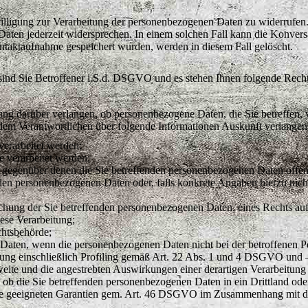
nwilligung zur Verarbeitung der personenbezogenen Daten zu widerrufen
aten jederzeit widersprechen. In einem solchen Fall kann die Konversa
taktaufnahme gespeichert wurden, werden in diesem Fall gelöscht.
sind Sie Betroffener i.S.d. DSGVO und es stehen Ihnen folgende Rech
ng darüber verlangen, ob personenbezogene Daten, die Sie betreffen, 
 dem Verantwortlichen über folgende Informationen Auskunft verlangen
erarbeitet werden;
 verarbeitet werden;
 gegenüber denen die Sie betreffenden personenbezogenen Daten offen
den personenbezogenen Daten oder, falls konkrete Angaben hierzu nicht 
schung der Sie betreffenden personenbezogenen Daten, eines Rechts au
ese Verarbeitung;
chtsbehörde;
r Daten, wenn die personenbezogenen Daten nicht bei der betroffenen 
dung einschließlich Profiling gemäß Art. 22 Abs. 1 und 4 DSGVO und –
eite und die angestrebten Auswirkungen einer derartigen Verarbeitung 
 ob die Sie betreffenden personenbezogenen Daten in ein Drittland oder
e geeigneten Garantien gem. Art. 46 DSGVO im Zusammenhang mit der